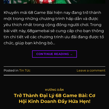
Khuyến mãi 68 Game Bài hiện nay đang trở thành
một trong những chương trình hấp dẫn và được
yêu thích nhất trong cộng đồng người chơi. Trong
bài viết này, 68gamebai sẽ cung cấp cho bạn thông
tin chi tiết về các chương trình ưu đãi đang được tổ
chức, giúp bạn không bỏ…
CONTINUE READING
→
Posted in
Tin Tức
Leave a comment
HƯỚNG DẪN
Trở Thành Đại Lý 68 Game Bài: Cơ
Hội Kinh Doanh Đầy Hứa Hẹn!