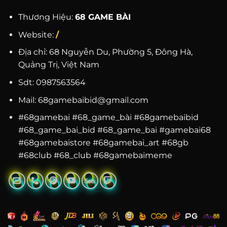
Thương Hiệu:
68 GAME BÀI
Website:
/
Địa chỉ: 68 Nguyễn Du, Phường 5, Đông Hà,
Quảng Trị, Việt Nam
Sdt: 0987563564
Mail:
68gamebaibid@gmail.com
#68gamebai #68_game_bài #68gamebaibid
#68_game_bai_bid #68_game_bai #gamebai68
#68gamebaistore #68gamebai_art #68gb
#68club #68_club #68gamebaimeme