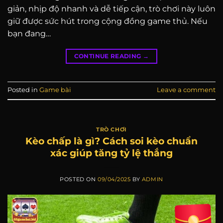
giản, nhịp độ nhanh và dễ tiếp cận, trò chơi này luôn
giữ được sức hút trong cộng đồng game thủ. Nếu
bạn đang…
CONTINUE READING
→
Posted in
Game bài
Leave a comment
TRÒ CHƠI
Kèo chấp là gì? Cách soi kèo chuẩn
xác giúp tăng tỷ lệ thắng
POSTED ON
09/04/2025
BY
ADMIN