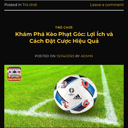
Posted in
Trò chơi
Leave a comment
TRÒ CHƠI
Khám Phá Kèo Phạt Góc: Lợi Ích và
Cách Đặt Cược Hiệu Quả
POSTED ON
15/04/2025
BY
ADMIN