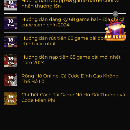
Hướng dẫn tải app 68 game bài để chơi và
18
nhận thưởng lớn
Th4
✕
Hướng dẫn đăng ký 68 game bài – Địa chỉ cá
18
cược xanh chín 2024
Th4
Hướng dẫn rút tiền 68 game bài đơn giản,
18
chính xác nhất
Th4
Hướng dẫn nạp tiền 68 game bài mới nhất
18
năm 2024
Th4
Rồng Hổ Online: Cá Cược Đỉnh Cao Không
16
Thể Bỏ Lỡ
Th4
Chi Tiết Cách Tải Game Nổ Hũ Đổi Thưởng và
16
Code Miễn Phí
Th4