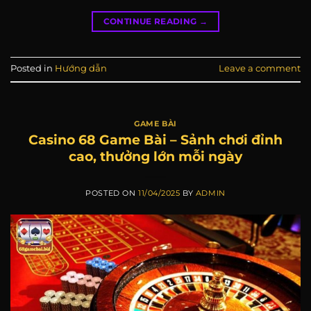
CONTINUE READING
→
Posted in
Hướng dẫn
Leave a comment
GAME BÀI
Casino 68 Game Bài – Sảnh chơi đỉnh
cao, thưởng lớn mỗi ngày
POSTED ON
11/04/2025
BY
ADMIN