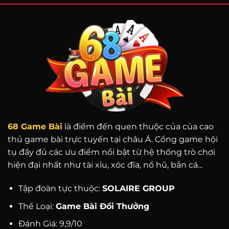
68 Game Bài
là điểm đến quen thuộc của của cao
thủ game bài trực tuyến tại châu Á. Cổng game hội
tụ đầy đủ các ưu điểm nổi bật từ hệ thống trò chơi
hiện đại nhất như tài xỉu, xóc đĩa, nổ hũ, bắn cá...
Tập đoàn tực thuộc:
SOLAIRE GROUP
Thể Loại:
Game Bài Đổi Thưởng
Đánh Giá: 9,9/10