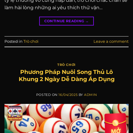
tỷ lệ thưởng vô cùng hấp dẫn, trò chơi chắc chắn sẽ
làm hài lòng những ai yêu thích thử vận…
CONTINUE READING
→
Posted in
Trò chơi
Leave a comment
TRÒ CHƠI
Phương Pháp Nuôi Song Thủ Lô
Khung 2 Ngày Dễ Dàng Áp Dụng
POSTED ON
16/04/2025
BY
ADMIN