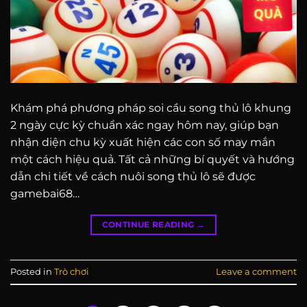
Khám phá phương pháp soi cầu song thủ lô khung
2 ngày cực kỳ chuẩn xác ngay hôm nay, giúp bạn
nhận diện chu kỳ xuất hiện các con số may mắn
một cách hiệu quả. Tất cả những bí quyết và hướng
dẫn chi tiết về cách nuôi song thủ lô sẽ được
gamebai68…
CONTINUE READING
→
Posted in
Trò chơi
Leave a comment