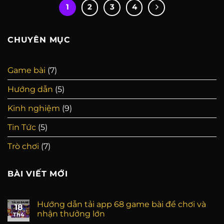
1
2
3
4
CHUYÊN MỤC
Game bài
(7)
Hướng dẫn
(5)
Kinh nghiệm
(9)
Tin Tức
(5)
Trò chơi
(7)
BÀI VIẾT MỚI
Hướng dẫn tải app 68 game bài để chơi và
18
nhận thưởng lớn
Th4