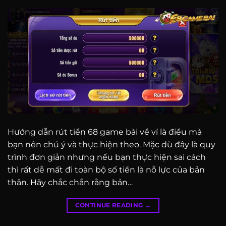
Hướng dẫn rút tiền 68 game bài về ví là điều mà
bạn nên chú ý và thực hiện theo. Mặc dù đây là quy
trình đơn giản nhưng nếu bạn thực hiện sai cách
thì rất dễ mất đi toàn bộ số tiền là nỗ lực của bản
thân. Hãy chắc chắn rằng bản…
CONTINUE READING
→