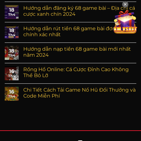
✕
Hướng dẫn đăng ký 68 game bài – Địa chỉ cá
18
cược xanh chín 2024
Th4
Hướng dẫn rút tiền 68 game bài đơn giản,
18
chính xác nhất
Th4
Hướng dẫn nạp tiền 68 game bài mới nhất
18
năm 2024
Th4
Rồng Hổ Online: Cá Cược Đỉnh Cao Không
16
Thể Bỏ Lỡ
Th4
Chi Tiết Cách Tải Game Nổ Hũ Đổi Thưởng và
16
Code Miễn Phí
Th4