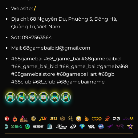
Website:
/
Địa chỉ: 68 Nguyễn Du, Phường 5, Đông Hà,
Quảng Trị, Việt Nam
Sdt: 0987563564
Mail:
68gamebaibid@gmail.com
#68gamebai #68_game_bài #68gamebaibid
#68_game_bai_bid #68_game_bai #gamebai68
#68gamebaistore #68gamebai_art #68gb
#68club #68_club #68gamebaimeme