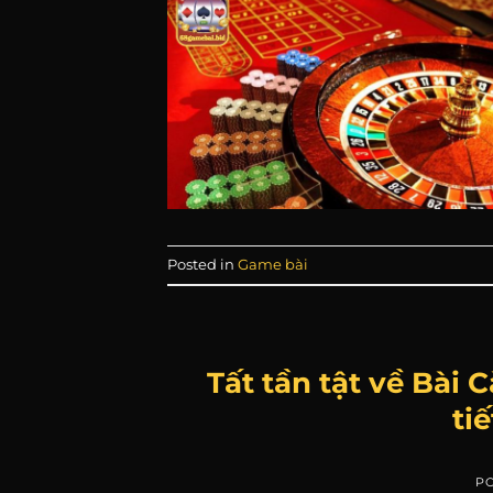
Posted in
Game bài
Tất tần tật về Bài
ti
P