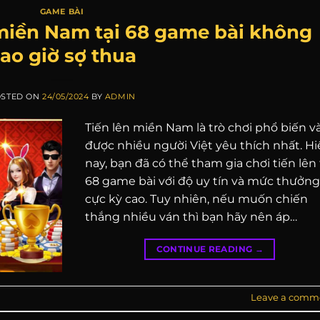
GAME BÀI
 miền Nam tại 68 game bài không
ao giờ sợ thua
OSTED ON
24/05/2024
BY
ADMIN
Tiến lên miền Nam là trò chơi phổ biến v
được nhiều người Việt yêu thích nhất. H
nay, bạn đã có thể tham gia chơi tiến lên 
68 game bài với độ uy tín và mức thưởng
cực kỳ cao. Tuy nhiên, nếu muốn chiến
thắng nhiều ván thì bạn hãy nên áp…
CONTINUE READING
→
Leave a comm