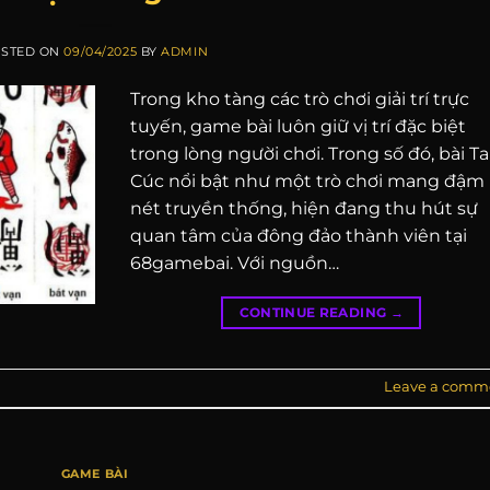
STED ON
09/04/2025
BY
ADMIN
Trong kho tàng các trò chơi giải trí trực
tuyến, game bài luôn giữ vị trí đặc biệt
trong lòng người chơi. Trong số đó, bài T
Cúc nổi bật như một trò chơi mang đậm
nét truyền thống, hiện đang thu hút sự
quan tâm của đông đảo thành viên tại
68gamebai. Với nguồn…
CONTINUE READING
→
Leave a comm
GAME BÀI