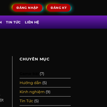
ĐĂNG NHẬP
ĐĂNG KÝ
N
TIN TỨC
LIÊN HỆ
CHUYÊN MỤC
Game bài
(7)
Hướng dẫn
(5)
Kinh nghiệm
(9)
,
ột
Tin Tức
(5)