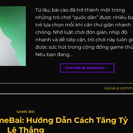
Từ lâu, bài cào đã trở thành một trong
những trò chơi “quốc dân” được nhiều b
trẻ lựa chọn mỗi khi cần thư giãn nhanh
chóng. Nhờ luật chơi đơn giản, nhịp độ
nhanh và dễ tiếp cận, trò chơi này luôn g
được sức hút trong cộng đồng game thủ
Nếu bạn đang…
CONTINUE READING
→
Leave a comm
GAME BÀI
meBai: Hướng Dẫn Cách Tăng Tỷ
Lệ Thắng