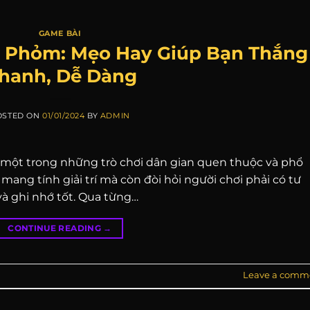
GAME BÀI
i Phỏm: Mẹo Hay Giúp Bạn Thắng
hanh, Dễ Dàng
OSTED ON
01/01/2024
BY
ADMIN
 là một trong những trò chơi dân gian quen thuộc và phổ
 mang tính giải trí mà còn đòi hỏi người chơi phải có tư
và ghi nhớ tốt. Qua từng…
CONTINUE READING
→
Leave a comm