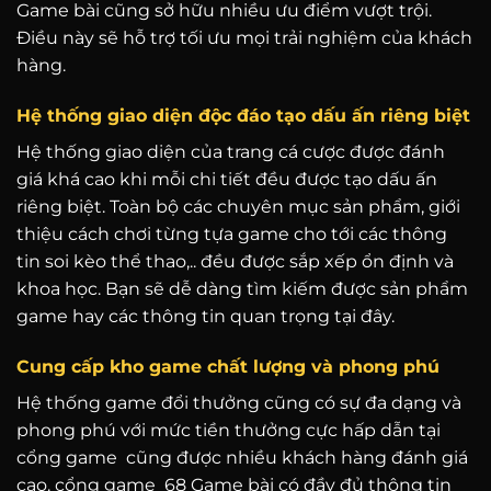
Game bài cũng sở hữu nhiều ưu điểm vượt trội.
Điều này sẽ hỗ trợ tối ưu mọi trải nghiệm của khách
hàng.
Hệ thống giao diện độc đáo tạo dấu ấn riêng biệt
Hệ thống giao diện của trang cá cược được đánh
giá khá cao khi mỗi chi tiết đều được tạo dấu ấn
riêng biệt. Toàn bộ các chuyên mục sản phẩm, giới
thiệu cách chơi từng tựa game cho tới các thông
tin soi kèo thể thao,.. đều được sắp xếp ổn định và
khoa học. Bạn sẽ dễ dàng tìm kiếm được sản phẩm
game hay các thông tin quan trọng tại đây.
Cung cấp kho game chất lượng và phong phú
Hệ thống game đổi thưởng cũng có sự đa dạng và
phong phú với mức tiền thưởng cực hấp dẫn tại
cổng game cũng được nhiều khách hàng đánh giá
cao. cổng game 68 Game bài có đầy đủ thông tin