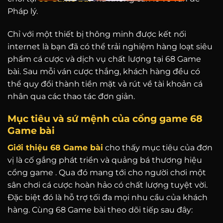
Pháp lý.
Chỉ với một thiết bị thông minh được kết nối
internet là bạn đã có thể trải nghiệm hàng loạt siêu
phẩm cá cược và dịch vụ chất lượng tại 68 Game
bài. Sau mỗi ván cược thắng, khách hàng đều có
thể quy đổi thành tiền mặt và rút về tài khoản cá
nhân qua các thao tác đơn giản.
Mục tiêu và sứ mệnh của cổng game 68
Game bài
Giới thiệu 68 Game bài
cho thấy mục tiêu của đơn
vị là cố gắng phát triển và quảng bá thương hiệu
cổng game . Qua đó mang tới cho người chơi một
sân chơi cá cược hoàn hảo có chất lượng tuyệt vời.
Đặc biệt đó là hỗ trợ tối đa mọi nhu cầu của khách
hàng. Cùng 68 Game bài theo dõi tiếp sau đây: