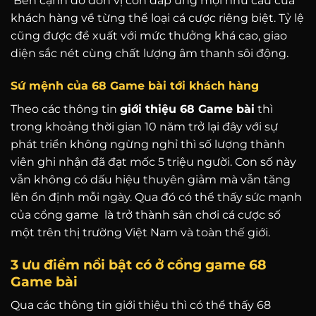
Bên cạnh đó đơn vị còn đáp ứng mọi nhu cầu của
khách hàng về từng thể loại cá cược riêng biệt. Tỷ lệ
cũng được đề xuất với mức thưởng khá cao, giao
diện sắc nét cùng chất lượng âm thanh sôi động.
Sứ mệnh của 68 Game bài tới khách hàng
Theo các thông tin
giới thiệu 68 Game bài
thì
trong khoảng thời gian 10 năm trở lại đây với sự
phát triển không ngừng nghỉ thì số lượng thành
viên ghi nhận đã đạt mốc 5 triệu người. Con số này
vẫn không có dấu hiệu thuyên giảm mà vẫn tăng
lên ổn định mỗi ngày. Qua đó có thể thấy sức mạnh
của cổng game là trở thành sân chơi cá cược số
một trên thị trường Việt Nam và toàn thế giới.
3 ưu điểm nổi bật có ở cổng game 68
Game bài
Qua các thông tin giới thiệu thì có thể thấy 68