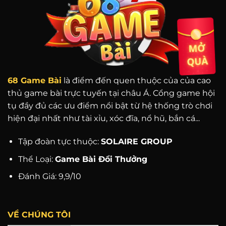
68 Game Bài
là điểm đến quen thuộc của của cao
thủ game bài trực tuyến tại châu Á. Cổng game hội
tụ đầy đủ các ưu điểm nổi bật từ hệ thống trò chơi
hiện đại nhất như tài xỉu, xóc đĩa, nổ hũ, bắn cá...
Tập đoàn tực thuộc:
SOLAIRE GROUP
Thể Loại:
Game Bài Đổi Thưởng
Đánh Giá: 9,9/10
VỀ CHÚNG TÔI