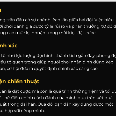
ư
g trận đấu có sự chênh lệch lớn giữa hai đội. Việc hiểu
 chơi đánh giá được tỷ lệ rủi ro và phần thưởng, từ đó 
g cao mức lợi nhuận trong mỗi lượt đặt cược.
ính xác
u tố như lực lượng đội hình, thành tích gần đây, phong đ
yếu tố quan trọng giúp người chơi nhận định đúng kèo
an, cơ hội đưa ra quyết định chính xác càng cao.
iện chiến thuật
n là đặt cược, mà còn là quá trình thử nghiệm và tối ư
có thể điều chỉnh cách đánh của mình dựa trên kết quả
suất trong dài hạn. Qua đó, bạn dần xây dựng được một
ù hợp với riêng mình.