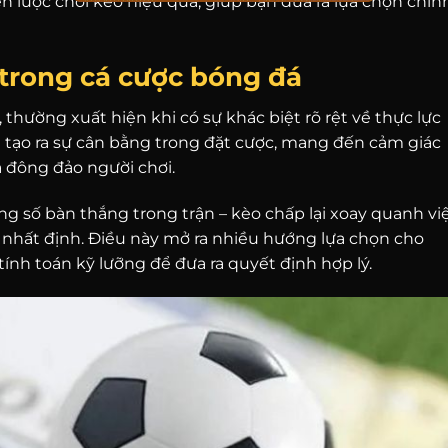
ến lược chơi kèo hiệu quả, giúp bạn đưa ra lựa chọn chín
 trong cá cược bóng đá
thường xuất hiện khi có sự khác biệt rõ rệt về thực lực
m tạo ra sự cân bằng trong đặt cược, mang đến cảm giác
a đông đảo người chơi.
ổng số bàn thắng trong trận – kèo chấp lại xoay quanh vi
ệ nhất định. Điều này mở ra nhiều hướng lựa chọn cho
tính toán kỹ lưỡng để đưa ra quyết định hợp lý.