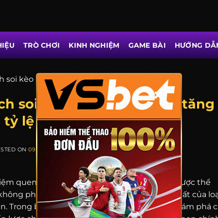
HIỆU
TRÒ CHƠI
KINH NGHIỆM
GAME BÀI
HƯỚNG DẪ
h soi kèo chuẩn xác giúp tăng tỷ lệ thắng
×
ch soi kèo chuẩn xác giúp tăng
tỷ lệ thắng
STED ON
09/04/2025
BY
ADMIN
iệm quen thuộc đối với những ai tham gia cá cược thể
 không phải người chơi nào cũng hiểu rõ bản chất của loạ
n. Trong bài viết dưới đây, chúng ta sẽ cùng khám phá c