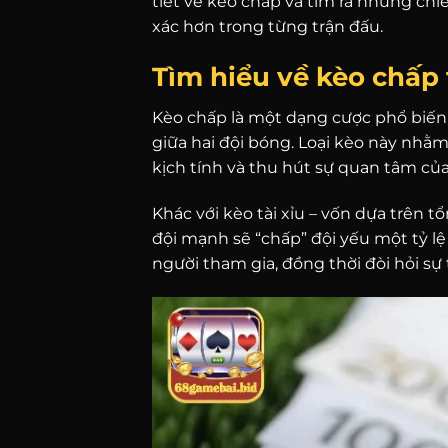
tiết về kèo chấp và tìm ra những chi
xác hơn trong từng trận đấu.
Tìm hiểu về kèo chấp
Kèo chấp là một dạng cược phổ biến, 
giữa hai đội bóng. Loại kèo này nhằ
kịch tính và thu hút sự quan tâm củ
Khác với kèo tài xỉu – vốn dựa trên t
đội mạnh sẽ “chấp” đội yếu một tỷ l
người tham gia, đồng thời đòi hỏi sự 