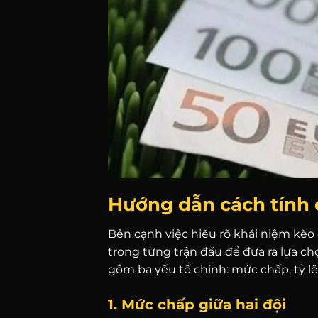
Hướng dẫn cách tính 
Bên cạnh việc hiểu rõ khái niệm kèo
trong từng trận đấu để đưa ra lựa c
gồm ba yếu tố chính: mức chấp, tỷ l
1. Mức chấp giữa hai đội