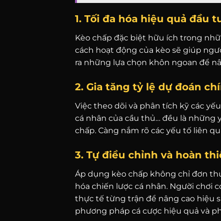
1. Tối đa hóa hiệu quả đầu t
Kèo chấp đặc biệt hữu ích trong nhữn
cách hoạt động của kèo sẽ giúp người
ra những lựa chọn khôn ngoan để nân
2. Gia tăng tỷ lệ dự đoán ch
Việc theo dõi và phân tích kỹ các yế
cá nhân của cầu thủ… đều là những 
chấp. Càng nắm rõ các yếu tố liên qu
3. Tự điều chỉnh và hoàn th
Áp dụng kèo chấp không chỉ đơn thuầ
hóa chiến lược cá nhân. Người chơi 
thực tế từng trận để nâng cao hiệu 
phương pháp cá cược hiệu quả và ph