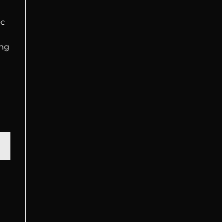
ợc
ắng