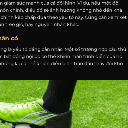
àm giảm sức mạnh của cả đội hình. Ví dụ, nếu một đội
 môn chính, điều đó sẽ ảnh hưởng không nhỏ đến khả
u chỉnh kèo chấp dựa theo yếu tố này. Cũng cần xem xét
án treo giò, hay nguyên nhân khác.
sân cỏ
ũng là yếu tố đáng cân nhắc. Một số trường hợp cầu thủ 
oặc bất đồng nội bộ có thể khiến màn trình diễn của họ
hưng lại có thể khiến diễn biến trận đấu thay đổi khó
.