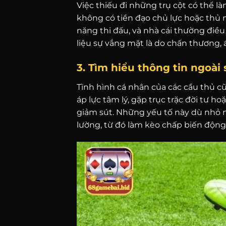
Việc thiếu đi những trụ cột có thể l
không có tiền đạo chủ lực hoặc thủ
năng thi đấu, và nhà cái thường điề
liệu sự vắng mặt là do chấn thương, 
3. Tìm hiểu thông tin ngoài 
Tình hình cá nhân của các cầu thủ c
áp lực tâm lý, gặp trục trặc đời tư h
giảm sút. Những yếu tố này dù nhỏ n
lường, từ đó làm kèo chấp biến động