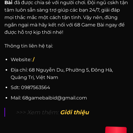
Bài
đã được chia sẻ với người chơi. Đội ngũ cskh tận
tâm luôn sẵn sàng trợ giúp các bạn 24/7, giải đáp
mọi thắc mắc một cách tận tình. Vậy nên, đừng
ngần ngại mà hãy kết nối với 68 Game Bài ngay để
được hỗ trợ kịp thời nhé!
Thông tin liên hệ tại:
Website:
/
Địa chỉ: 68 Nguyễn Du, Phường 5, Đông Hà,
Quảng Trị, Việt Nam
Sdt: 0987563564
Mail:
68gamebaibid@gmail.com
>>> Xem thêm:
Giới thiệu