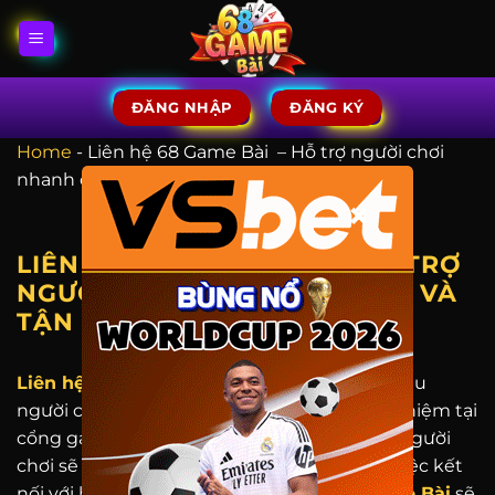
Skip
to
content
ĐĂNG NHẬP
ĐĂNG KÝ
Home
-
Liên hệ 68 Game Bài – Hỗ trợ người chơi
nhanh chóng và tận tình
×
LIÊN HỆ 68 GAME BÀI – HỖ TRỢ
NGƯỜI CHƠI NHANH CHÓNG VÀ
TẬN TÌNH
Liên hệ 68 Game Bài
là hình thức được nhiều
người chơi quan tâm trong quá trình trải nghiệm tại
cổng game. Bởi lẽ, mọi sự cố, thắc mắc của người
chơi sẽ được giải quyết triệt để thông qua việc kết
nối với hệ thống. Trong bài viết sau,
68 Game Bài
sẽ