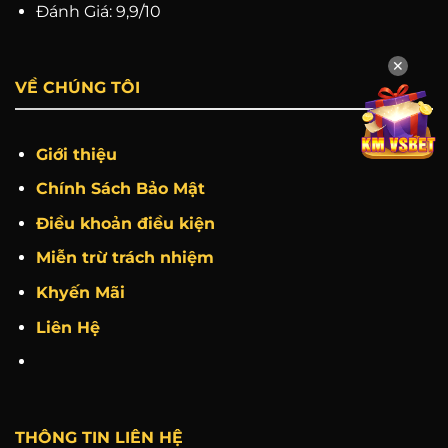
Đánh Giá: 9,9/10
✕
VỀ CHÚNG TÔI
Giới thiệu
Chính Sách Bảo Mật
Điều khoản điều kiện
Miễn trừ trách nhiệm
Khyến Mãi
Liên Hệ
THÔNG TIN LIÊN HỆ