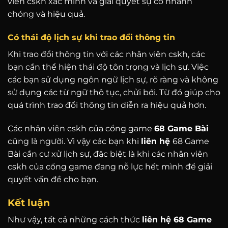
viên cskh xác minh và giải quyết sự cố nhanh
chóng và hiệu quả.
Có thái độ lịch sự khi trao đổi thông tin
Khi trao đổi thông tin với các nhân viên cskh, các
bạn cần thể hiện thái độ tôn trọng và lịch sự. Việc
các bạn sử dụng ngôn ngữ lịch sự, rõ ràng và không
sử dụng các từ ngữ thô tục, chửi bới. Từ đó giúp cho
quá trình trao đổi thông tin diễn ra hiệu quả hơn.
Các nhân viên cskh của cổng game
68 Game Bài
cũng là người. Vì vậy các bạn khi
liên hệ
68 Game
Bài cần cư xử lịch sự, đặc biệt là khi các nhân viên
cskh của cổng game đang nỗ lực hết mình để giải
quyết vấn đề cho bạn.
Kết luận
Như vậy, tất cả những cách thức
liên hệ 68 Game