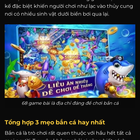
kế đặc biệt khiến người chơi như lạc vào thủy cung
nơi có nhiều sinh vật dưới biển bơi qua lại.
68 game bài là địa chỉ đáng để chơi bắn cá
Tổng hợp 3 mẹo bắn cá hay nhất
Bắn cá là trò chơi rất quen thuộc với hầu hết tất cả