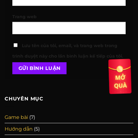
Trang web
Lưu tên của tôi, email, và trang web trong
trình duyệt này cho lần bình luận kế tiếp của tôi.
CHUYÊN MỤC
Game bài
(7)
Hướng dẫn
(5)