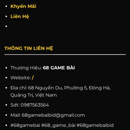
Khyến Mãi
Liên Hệ
THÔNG TIN LIÊN HỆ
Thương Hiệu:
68 GAME BÀI
Website:
/
Địa chỉ: 68 Nguyễn Du, Phường 5, Đông Hà,
Quảng Trị, Việt Nam
Sdt: 0987563564
Mail:
68gamebaibid@gmail.com
#68gamebai #68_game_bài #68gamebaibid