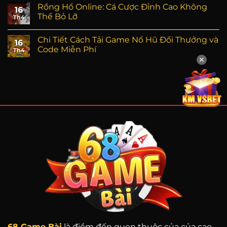
Rồng Hổ Online: Cá Cược Đỉnh Cao Không
16
Thể Bỏ Lỡ
Th4
Chi Tiết Cách Tải Game Nổ Hũ Đổi Thưởng và
16
Code Miễn Phí
Th4
✕
68 Game Bài
là điểm đến quen thuộc của của cao