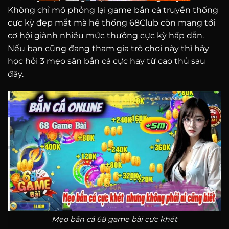
Không chỉ mô phỏng lại game bắn cá truyền thống
cực kỳ đẹp mắt mà hệ thống 68Club còn mang tới
cơ hội giành nhiều mức thưởng cực kỳ hấp dẫn.
Nếu bạn cũng đang tham gia trò chơi này thì hãy
học hỏi 3 mẹo săn bắn cá cực hay từ cao thủ sau
đây.
Mẹo bắn cá 68 game bài cực khét