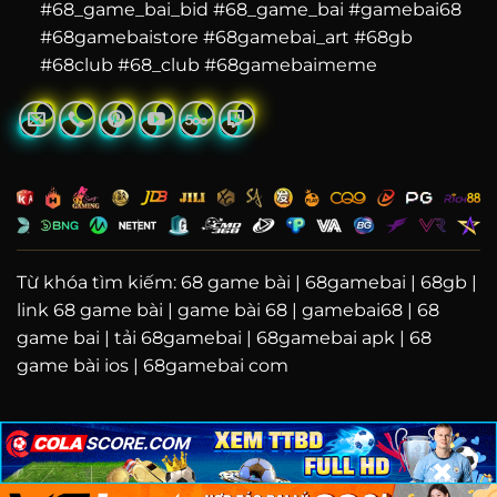
#68_game_bai_bid #68_game_bai #gamebai68
#68gamebaistore #68gamebai_art #68gb
#68club #68_club #68gamebaimeme
Từ khóa tìm kiếm: 68 game bài | 68gamebai | 68gb |
link 68 game bài | game bài 68 | gamebai68 | 68
game bai | tải 68gamebai | 68gamebai apk | 68
game bài ios | 68gamebai com
×
×
×
Copyright 2026 ©
68 GAME BÀI