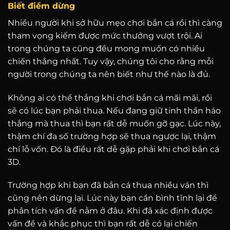
Biết điểm dừng
Nhiều người khi sở hữu mẹo chơi bắn cá rồi thì càng
tham vọng kiếm được mức thưởng vượt trội. Ai
trong chúng ta cũng đều mong muốn có nhiều
chiến thắng nhất. Tuy vậy, chúng tôi cho rằng mỗi
người trong chúng ta nên biết như thế nào là đủ.
Không ai có thể thắng khi chơi bắn cá mãi mãi, rồi
sẽ có lúc bạn phải thua. Nếu đang giữ tinh thần háo
thắng mà thua thì bạn rất dễ muốn gỡ gạc. Lúc này,
thậm chí đa số trường hợp sẽ thua ngược lại, thậm
chí lỗ vốn. Đó là điều rất dễ gặp phải khi chơi bắn cá
3D.
Trường hợp khi bạn đã bắn cá thua nhiều ván thì
cũng nên dừng lại. Lúc này bạn cần bình tĩnh lại để
phân tích vấn đề nằm ở đâu. Khi đã xác định được
vấn đề và khắc phục thì bạn rất dễ có lại chiến