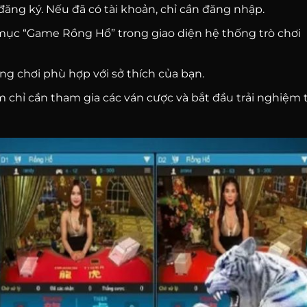
ăng ký. Nếu đã có tài khoản, chỉ cần đăng nhập.
ục “Game Rồng Hổ” trong giao diện hệ thống trò chơi
g chơi phù hợp với sở thích của bạn.
 chỉ cần tham gia các ván cược và bắt đầu trải nghiệm 