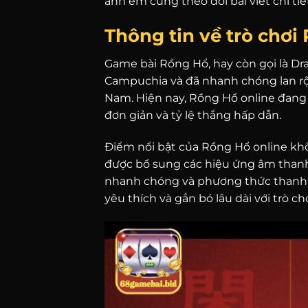
anh em cùng theo dõi bài viết chi tiế
Thông tin về trò chơi
Game bài Rồng Hổ, hay còn gọi là Dra
Campuchia và đã nhanh chóng lan rộn
Nam. Hiện nay, Rồng Hổ online đang 
đơn giản và tỷ lệ thắng hấp dẫn.
Điểm nổi bật của Rồng Hổ online k
được bổ sung các hiệu ứng âm thanh 
nhanh chóng và phương thức thanh to
yêu thích và gắn bó lâu dài với trò chơ