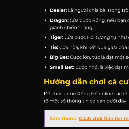
Dealer:
Là người chia bài trong trò
Dragon:
Cửa cược Rồng, nếu bạn đ
giành chiến thắng.
Tiger:
Cửa cược Hổ, tương tự như 
Tie:
Cửa hòa, khi kết quả giữa cửa
Big Bet:
Cược lớn, tức là đặt một s
Small Bet:
Cược nhỏ, là việc đặt mộ
Hướng dẫn chơi cá cư
Để chơi game Rồng Hổ online tại hệ
rõ một số thông tin cơ bản dưới đây:
Xem thêm:
Cách chơi tiến lên 