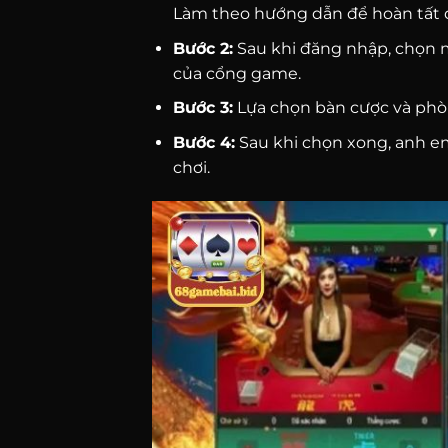
Làm theo hướng dẫn để hoàn tất đ
Bước 2:
Sau khi đăng nhập, chọn m
của cổng game.
Bước 3:
Lựa chọn bàn cược và phòn
Bước 4:
Sau khi chọn xong, anh em
chơi.