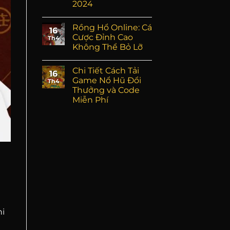
2024
Rồng Hổ Online: Cá
16
Cược Đỉnh Cao
Th4
Không Thể Bỏ Lỡ
Chi Tiết Cách Tải
16
Game Nổ Hũ Đổi
Th4
Thưởng và Code
Miễn Phí
hi