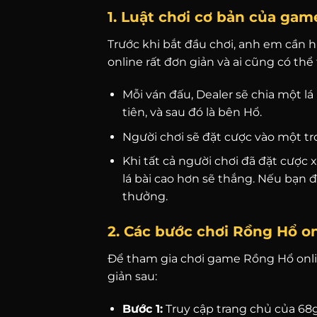
1. Luật chơi cơ bản của ga
Trước khi bắt đầu chơi, anh em cần h
online rất đơn giản và ai cũng có thể
Mỗi ván đấu, Dealer sẽ chia một l
tiên, và sau đó là bên Hổ.
Người chơi sẽ đặt cược vào một tr
Khi tất cả người chơi đã đặt cược x
lá bài cao hơn sẽ thắng. Nếu bạn
thưởng.
2. Các bước chơi Rồng Hổ o
Để tham gia chơi game Rồng Hổ onli
giản sau:
Bước 1:
Truy cập trang chủ của 68