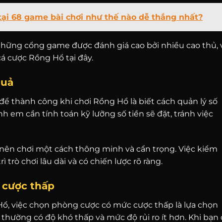
tại 68 game bài chơi như thế nào dễ thắng nhất?
những cổng game được đánh giá cao bởi nhiều cao thủ, 
á cược Rồng Hổ tại đây.
quả
ể thành công khi chơi Rồng Hổ là biết cách quản lý số
h em cần tính toán kỹ lưỡng số tiền sẽ đặt, tránh việc
 nên chơi một cách thông minh và cẩn trọng. Việc kiểm
 trò chơi lâu dài và có chiến lược rõ ràng.
 cược thấp
Hổ, việc chọn phòng cược có mức cược thấp là lựa chọn
ường có độ khó thấp và mức độ rủi ro ít hơn. Khi bạn