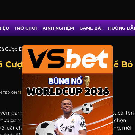
HIỆU
TRÒ CHƠI
KINH NGHIỆM
GAME BÀI
HƯỚNG DẪ
Cá Cược Đỉnh Cao Không Thể Bỏ Lỡ
×
á Cược Đỉnh Cao Không Thể Bỏ
Lỡ
OSTED ON
16/04/2025
BY
ADMIN
uyến, game bài
Rồng Hổ online
chắc chắn là một cái tên
tựa game bài được người chơi yêu thích và lựa chọn
về luật chơi và những chiến lược giúp chiến thắng, mời