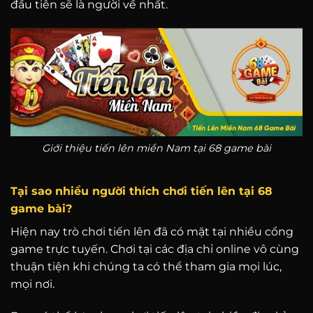
đầu tiên sẽ là người về nhất.
Giới thiệu tiến lên miền Nam tại 68 game bài
Tại sao nhiều người thích chơi tiến lên tại 68
game bài?
Hiện nay trò chơi tiến lên đã có mặt tại nhiều cổng
game trực tuyến. Chơi tại các địa chỉ online vô cùng
thuận tiện khi chúng ta có thể tham gia mọi lúc,
mọi nơi.