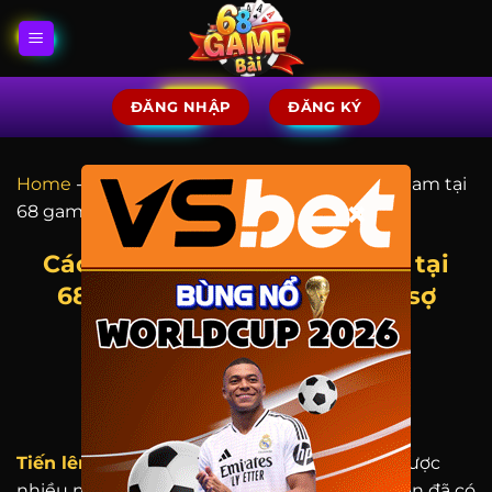
Skip
to
content
ĐĂNG NHẬP
ĐĂNG KÝ
Home
-
Game bài
-
Cách chơi tiến lên miền Nam tại
×
68 game bài không bao giờ sợ thua
Cách chơi tiến lên miền Nam tại
68 game bài không bao giờ sợ
thua
POSTED ON
24/05/2024
BY
ADMIN
Tiến lên miền Nam
là trò chơi phổ biến và được
nhiều người Việt yêu thích nhất. Hiện nay, bạn đã có