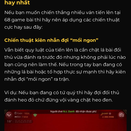
hay nhất
Nếu bạn muốn chiến thắng nhiều ván tiến lên tại
68 game bài thì hãy nên áp dụng các chiến thuật
cực hay sau đây:
Chiến thuật kiên nhẫn đợi “mồi ngon”
Vẫn biết quy luật của tiến lên là cần chặt lá bài đối
thủ vừa đánh ra trước đó nhưng không phải lúc nào
bạn cũng nên làm thế. Nếu trong tay bạn đang có
những lá bài hoặc tổ hợp thực sự mạnh thì hãy kiên
nhẫn đợi “mồi ngon” ra trận.
Ví dụ: Nếu bạn đang có tứ quý thì hãy đợi đối thủ
đánh heo đỏ chứ đừng vội vàng chặt heo đen.