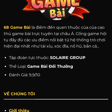
68 Game Bài
là điểm đến quen thuộc của của cao
thủ game bài trực tuyến tại châu Á. Cổng game hội
tụ đầy đủ các ưu điểm nổi bật từ hệ thống trò chơi
hiện đại nhất như tài xỉu, xóc đĩa, nổ hũ, bắn cá...
Tập đoàn tực thuộc:
SOLAIRE GROUP
Thể Loại:
Game Bài Đổi Thưởng
Đánh Giá: 9,9/10
VỀ CHÚNG TÔI
Giới thiệu