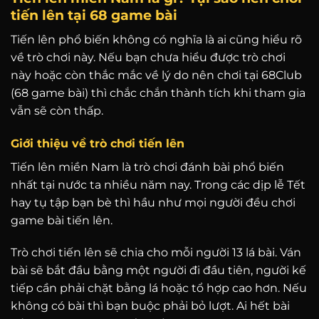
tiến lên tại 68 game bài
Tiến lên phổ biến không có nghĩa là ai cũng hiểu rõ
về trò chơi này. Nếu bạn chưa hiểu được trò chơi
này hoặc còn thắc mắc về lý do nên chơi tại 68Club
(68 game bài) thì chắc chắn thành tích khi tham gia
vẫn sẽ còn thấp.
Giới thiệu về trò chơi tiến lên
Tiến lên miền Nam là trò chơi đánh bài phổ biến
nhất tại nước ta nhiều năm nay. Trong các dịp lễ Tết
hay tụ tập bạn bè thì hầu như mọi người đều chơi
game bài tiến lên.
Trò chơi tiến lên sẽ chia cho mỗi người 13 lá bài. Ván
bài sẽ bắt đầu bằng một người đi đầu tiên, người kế
tiếp cần phải chặt bằng lá hoặc tổ hợp cao hơn. Nếu
không có bài thì bạn buộc phải bỏ lượt. Ai hết bài