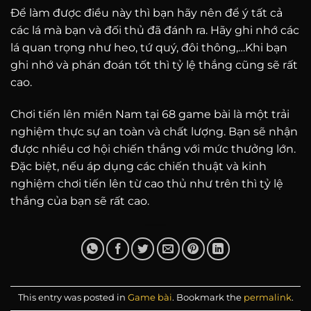
Để làm được điều này thì bạn hãy nên để ý tất cả
các lá mà bạn và đối thủ đã đánh ra. Hãy ghi nhớ các
lá quan trọng như heo, tứ quý, đôi thông,…Khi bạn
ghi nhớ và phán đoán tốt thì tỷ lệ thắng cũng sẽ rất
cao.
Chơi tiến lên miền Nam tại 68 game bài là một trải
nghiệm thực sự an toàn và chất lượng. Bạn sẽ nhận
được nhiều cơ hội chiến thắng với mức thưởng lớn.
Đặc biệt, nếu áp dụng các chiến thuật và kinh
nghiệm chơi tiến lên từ cao thủ như trên thì tỷ lệ
thắng của bạn sẽ rất cao.
This entry was posted in
Game bài
. Bookmark the
permalink
.