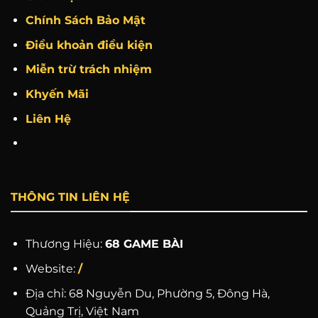
Chính Sách Bảo Mật
Điều khoản điều kiện
Miễn trừ trách nhiệm
Khyến Mãi
Liên Hệ
THÔNG TIN LIÊN HỆ
Thương Hiệu:
68 GAME BÀI
Website:
/
Địa chỉ: 68 Nguyễn Du, Phường 5, Đông Hà,
Quảng Trị, Việt Nam